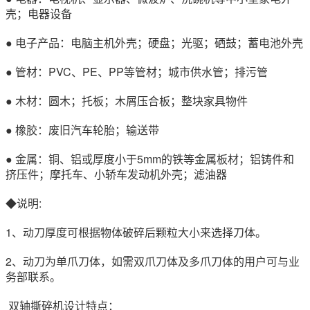
壳；电器设备
● 电子产品：电脑主机外壳；硬盘；光驱；硒鼓；蓄电池外壳
● 管材：PVC、PE、PP等管材；城市供水管；排污管
● 木材：圆木；托板；木屑压合板；整块家具物件
● 橡胶：废旧汽车轮胎；输送带
● 金属：铜、铝或厚度小于5mm的铁等金属板材；铝铸件和
挤压件；摩托车、小轿车发动机外壳；滤油器
◆说明:
1、动刀厚度可根据物体破碎后颗粒大小来选择刀体。
2、动刀为单爪刀体，如需双爪刀体及多爪刀体的用户可与业
务部联系。
双轴撕碎机设计特点：